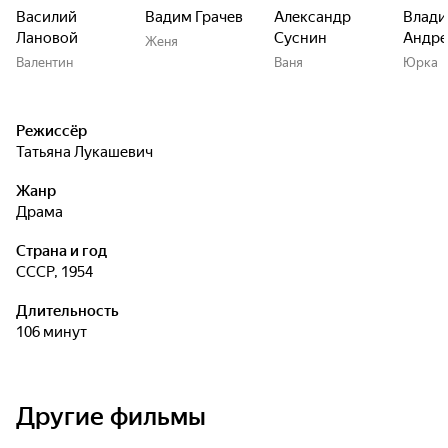
Василий
Вадим Грачев
Александр
Влад
Лановой
Суснин
Андре
Женя
Валентин
Ваня
Юрка
Режиссёр
Татьяна Лукашевич
Жанр
драма
Страна и год
СССР, 1954
Длительность
106 минут
Другие фильмы