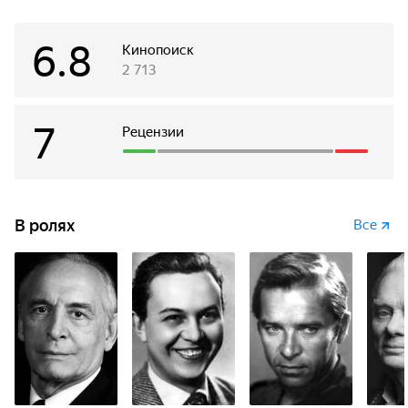
возмущения.
6.8
Кинопоиск
2 713
7
Рецензии
В ролях
Все