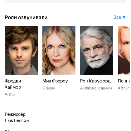
Роли озвучивали
Все
Фредди
Миа Фэрроу
Рон Кроуфорд
Пенни
Хаймор
Granny
Archibald, озвучка
Arthur'
Arthur
Режиссёр
Люк Бессон