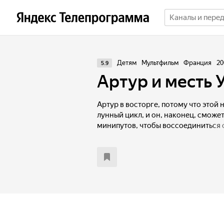
Детям
Мультфильм
Франция
20
5.9
Артур и месть 
Артур в восторге, потому что этой
лунный цикл, и он, наконец, сможет
минипутов, чтобы воссоединиться 
минипуты приготовили в его честь 
маленькая принцесса облачилась в п
отец Артура именно в этот долгожд
их каникулы у бабушки заканчиваю
уезжать, как вдруг паук кладёт в л
котором написано слово S.O.S. Со
угрожает опасность! Артур, не заду
выручку. Даже если столкнуться с 
тирана Семи Королевств, спасти Б