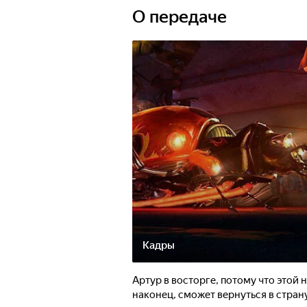
крысами, лягушками и волосатыми 
О передаче
чтобы, попав в деревушку минипутов
просили его о помощи! Но кто же м
изобретательную ловушку нашему 
Кадры
Артур в восторге, потому что этой 
наконец, сможет вернуться в стран