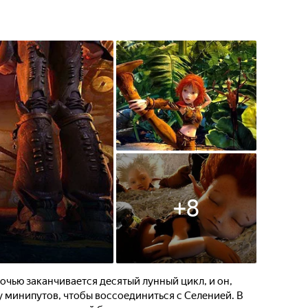
пауками… Лишь для того,
, узнать, что они вовсе не
ог приготовить такую
юному герою?
+
8
ночью заканчивается десятый лунный цикл, и он,
у минипутов, чтобы воссоединиться с Селенией. В