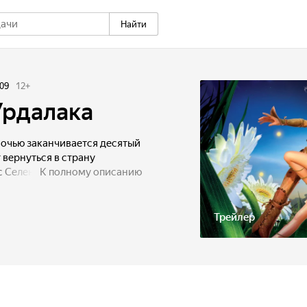
Найти
09
12
+
Урдалака
 ночью заканчивается десятый
 вернуться в страну
с Селенией. В деревне
К полному описанию
роскошный банкет, а
латье из лепестков роз. Но
анный день объявляет, что
Трейлер
тся. Они уже собираются
адонь Артуру рисунок, на
мнений нет — Селении
мываясь, летит к ней на
войсками Креба, нового
архлюша, сражаться с