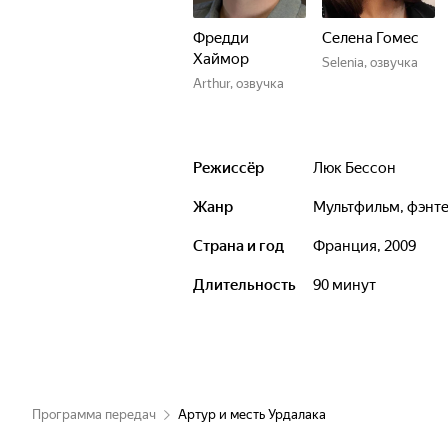
Фредди
Селена Гомес
Хаймор
Selenia, озвучка
Arthur, озвучка
Режиссёр
Люк Бессон
Жанр
мультфильм, фэнт
Страна и год
Франция, 2009
Длительность
90 минут
Программа передач
Артур и месть Урдалака