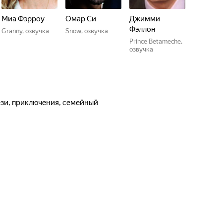
Миа Фэрроу
Омар Си
Джимми
Фэллон
Granny, озвучка
Snow, озвучка
Prince Betameche,
озвучка
ези, приключения, семейный