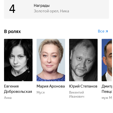
4
Награды
Золотой орел, Ника
В ролях
Все
Евгения
Мария Аронова
Юрий Степанов
Дмит
Добровольская
Певцо
Муся
Викентий
Иванович
Анна
муж М