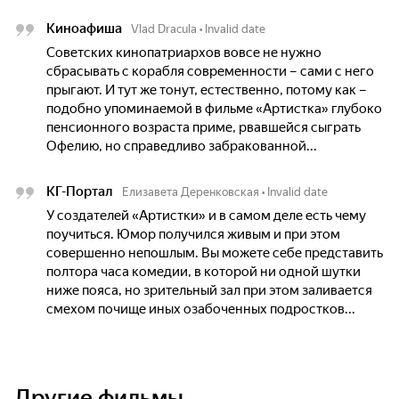
Киноафиша
Vlad Dracula
•
Invalid date
Советских кинопатриархов вовсе не нужно
сбрасывать с корабля современности – сами с него
прыгают. И тут же тонут, естественно, потому как –
подобно упоминаемой в фильме «Артистка» глубоко
пенсионного возраста приме, рвавшейся сыграть
Офелию, но справедливо забракованной...
КГ-Портал
Елизавета Деренковская
•
Invalid date
У создателей «Артистки» и в самом деле есть чему
поучиться. Юмор получился живым и при этом
совершенно непошлым. Вы можете себе представить
полтора часа комедии, в которой ни одной шутки
ниже пояса, но зрительный зал при этом заливается
смехом почище иных озабоченных подростков...
Другие фильмы