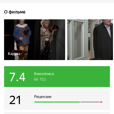
Жизнерадостная и энергичная подруга Муся, живущая
с ней по соседству, поддерживает Аню и скрашивает её
О фильме
серые одинокие будни. Всё меняется, когда Анну
приглашают на пробы в новый сериал на «Мосфильме»,
а во время застолья у Муси она знакомится
с интеллигентным и скромным учёным Викентием.
Кадры
7.4
Кинопоиск
66 152
21
Рецензии