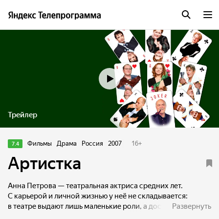
Трейлер
Фильмы
Драма
Россия
2007
16
+
7.4
Артистка
Анна Петрова — театральная актриса средних лет.
С карьерой и личной жизнью у неё не складывается:
в театре выдают лишь маленькие роли, а достойного
Развернуть
мужчину встретить — задача не из лёгких.