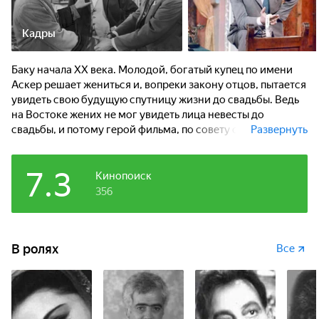
Кадры
Баку начала ХХ века. Молодой, богатый купец по имени
Аскер решает жениться и, вопреки закону отцов, пытается
увидеть свою будущую спутницу жизни до свадьбы. Ведь
на Востоке жених не мог увидеть лица невесты до
свадьбы, и потому герой фильма, по совету своего друга
Развернуть
Сулеймана переодевается в уличного торговца тканями,
которых называли Аршин Мал-Алан...
7.3
Кинопоиск
356
В ролях
Все