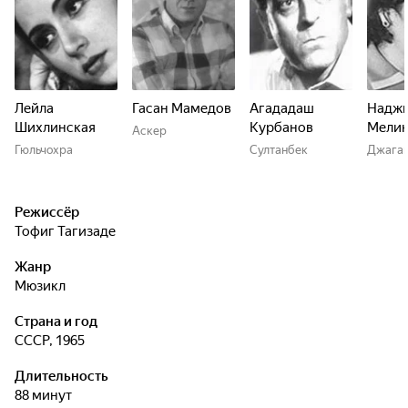
Лейла
Гасан Мамедов
Агададаш
Надж
Шихлинская
Курбанов
Мелик
Аскер
Гюльчохра
Султанбек
Джаган
Режиссёр
Тофиг Тагизаде
Жанр
мюзикл
Страна и год
СССР, 1965
Длительность
88 минут