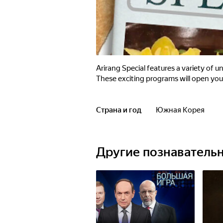
Arirang Special features a variety of 
These exciting programs will open your
Страна и год
Южная Корея
Другие познаватель