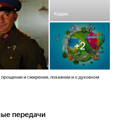
Кадры
+
2
, прощении и смирении, покаянии и о духовном
ные передачи