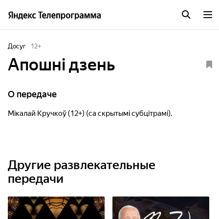
Досуг
12
+
Апошні дзень
О передаче
Мікалай Кручкоў (12+) (са скрытымі субцітрамі).
Другие развлекательные
передачи