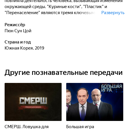
повлияла деятельность человека, вызывающая изменения
окружающей среды. "Куриные кости", "Пластик" и
"Перенаселение" являются тремя ключевыми словами для
Развернуть
изучения того, как человечество повлияло на биосферу.
Провозглашение нашей эры антропоценом
Режиссёр
свидетельствует о том, что люди обладают огромным
Пюн Сун Цой
влиянием на Земле и вот-вот сдвинут цивилизацию в
Страна и год
грандиозном географическом масштабе.
Южная Корея, 2019
Другие познавательные передачи
СМЕРШ. Ловушка для
Большая игра