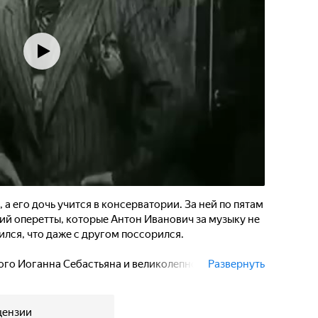
 а его дочь учится в консерватории. За ней по пятам
й оперетты, которые Антон Иванович за музыку не
дился, что даже с другом поссорился.
го Иоганна Себастьяна и великолепного дебюта
Развернуть
аял и одобрил легкую музыку и... любовь.
цензии