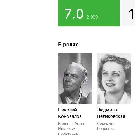
7.0
2 089
В ролях
Николай
Людмила
Коновалов
Целиковская
Воронов Антон
Сима, дочь
Иванович,
Воронова
профессор