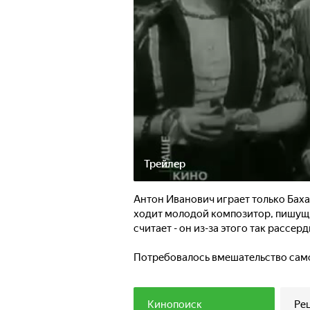
Трейлер
Антон Иванович играет только Баха,
ходит молодой композитор, пишущи
считает - он из-за этого так рассер
Потребовалось вмешательство само
дочки, чтобы суровый ортодокс раст
Кинопоиск
Ре