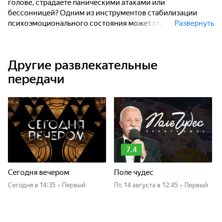
голове, страдаете паническими атаками или
бессонницей? Одним из инструментов стабилизации
психоэмоционального состояния может стать курс
Развернуть
"Антистресс йога". Мы предлагаем комплекс асан,
дыхательных и медитативных техник, которые освободят
тело от эмоциональных зажимов, снизят уровень
Другие развлекательные
тревожности и успокоят ум. Ведущая - опытный йога-
терапевт Любовь Пушкарь.
передачи
7.4
Сегодня вечером
Поле чудес
Сегодня
в 14:35
•
Первый
пт, 14 августа
в 12:45
•
Первый