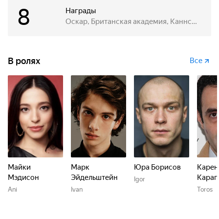
8
Награды
Оскар, Британская академия, Каннский кинофестиваль
В ролях
Все
Майки
Марк
Юра Борисов
Карен
Мэдисон
Эйдельштейн
Караг
Igor
Ani
Ivan
Toros