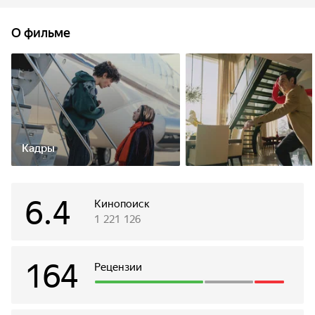
в Вегас, а там молодые люди спонтанно женятся. Узнав
об этом из газет, родители Вани приходят в ярость
О фильме
и срочно вылетают из России в США, а разобраться
в ситуации велят нью-йоркскому армянину Торосу,
который должен был присматривать за их сыном.
Кадры
6.4
Кинопоиск
1 221 126
164
Рецензии