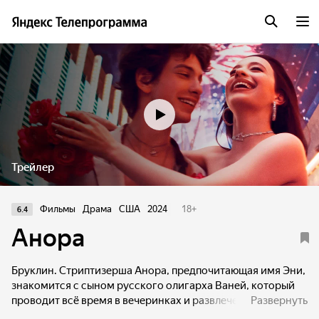
Трейлер
Фильмы
Драма
США
2024
18
+
6.4
Анора
Бруклин. Стриптизерша Анора, предпочитающая имя Эни,
знакомится с сыном русского олигарха Ваней, который
проводит всё время в вечеринках и развлечениях. Вскоре
Развернуть
парень выкупает время Эни на неделю, предлагает слетать