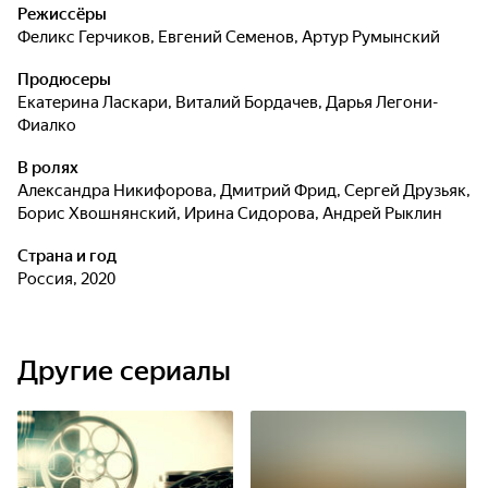
Яков Штольман расследовать серию загадочных
Режиссёры
преступлений. Обладая тонким умом, наблюдательностью
Феликс Герчиков
,
Евгений Семенов
,
Артур Румынский
и прагматичностью, он следует логике и доверяет только
Продюсеры
фактам. Погоня за таинственным душегубом, держащим в
Екатерина Ласкари
,
Виталий Бордачев
,
Дарья Легони-
страхе маленький городок, переплетает судьбы столь
Фиалко
непохожих друг на друга главных героев. Так или иначе,
талант Анны видеть то, чего не замечают другие, и
В ролях
приоткрывать завесу будущего притягивает
Александра Никифорова
,
Дмитрий Фрид
,
Сергей Друзьяк
,
амбициозного столичного следователя к
Борис Хвошнянский
,
Ирина Сидорова
,
Андрей Рыклин
провинциальной девушке.
Страна и год
Россия, 2020
Другие сериалы