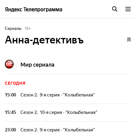
Сериалы
16
+
Анна-детективъ
Мир сериала
СЕГОДНЯ
15:00
Сезон 2. 9-я серия - "Колыбельная"
Анна Миронова живёт в маленьком городке Затонске. С
детства девушка одарена острым умом и
15:45
Сезон 2. 10-я серия - "Колыбельная"
впечатлительностью. Вышиванию крестиком она
предпочитает гонки на диковинном велосипеде, носит
Анна Миронова живёт в маленьком городке Затонске. С
шаровары, опережая моду, и говорит то, что думает. И вот
детства девушка одарена острым умом и
23:00
Сезон 2. 9-я серия - "Колыбельная"
однажды в провинцию приезжает сыщик из Петербурга -
впечатлительностью. Вышиванию крестиком она