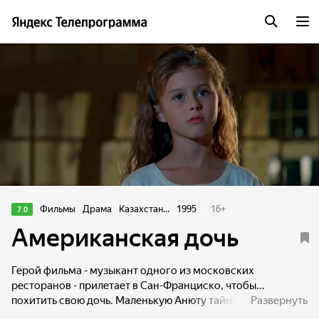
Фильмы
Драма
Казахстан...
1995
16
+
7.0
Американская дочь
Герой фильма - музыкант одного из московских
ресторанов - прилетает в Сан-Франциско, чтобы...
похитить свою дочь. Маленькую Анюту тайно увезла с
Развернуть
собой его бывшая жена, выйдя замуж за