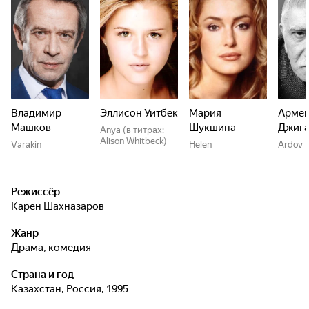
Владимир
Эллисон Уитбек
Мария
Арме
Машков
Шукшина
Джига
Anya (в титрах:
Alison Whitbeck)
Varakin
Helen
Ardov
Режиссёр
Карен Шахназаров
Жанр
драма, комедия
Страна и год
Казахстан, Россия, 1995