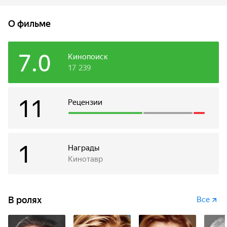
респектабельного американца. После трогательной
встречи папы с дочкой начинается их путешествие
О фильме
автостопом по всей Америке, полное комедийных
ситуаций и приключений...
7.0
Кинопоиск
17 239
11
Рецензии
1
Награды
Кинотавр
В ролях
Все