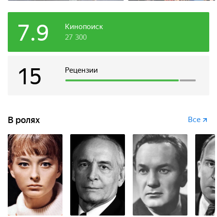
7.9
Кинопоиск
27 300
15
Рецензии
В ролях
Все