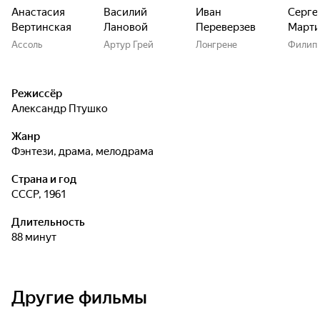
Анастасия
Василий
Иван
Серге
Вертинская
Лановой
Переверзев
Марти
Ассоль
Артур Грей
Лонгрене
Филип
Режиссёр
Александр Птушко
Жанр
фэнтези, драма, мелодрама
Страна и год
СССР, 1961
Длительность
88 минут
Другие фильмы