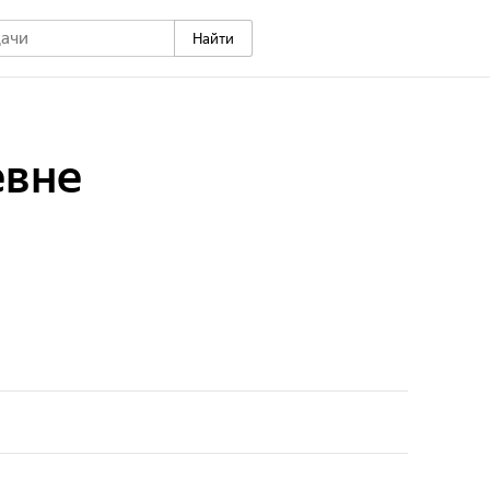
Найти
евне
она переехала из столицы в глухую деревню
и. Клубы, театры и беззаботная жизнь в квартире