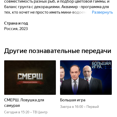
совместимость разных рыб, и подбор цветовой гаммы, и
баланс грунта с декорациями. Аквамир - программа для
тех, кто хочет не просто иметь мини-водоемы в доме, а
Развернуть
стремится к совершенству и гармонии в небольших
пространствах аквариума.
Страна и год
Россия, 2023
Другие познавательные передачи
СМЕРШ. Ловушка для
Большая игра
самурая
Завтра
в 16:00
•
Первый
Сегодня
в 15:20
•
ТВ Центр