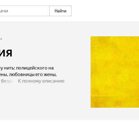
Найти
+
ия
у нить: полицейского на
ены, любовницы его жены,
х бездельников, мечтающих о
К полному описанию
зни, когда они узнают, как