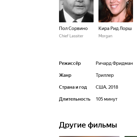
Пол Сорвино
Кира Рид Лорш
Chief Lassiter
Morgan
Режиссёр
Ричард Фридман
Жанр
триллер
Страна и год
США, 2018
Длительность
105 минут
Другие фильмы