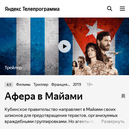
Трейлер
Фильмы
Триллер
Франция...
2019
18
+
6.5
Афера в Майами
Кубинское правительство направляет в Майами своих
шпионов для предотвращения терактов, организуемых
враждебными группировками. Но агенты под прикрытием
Развернуть
не только успешно исполняют свою миссию, но и