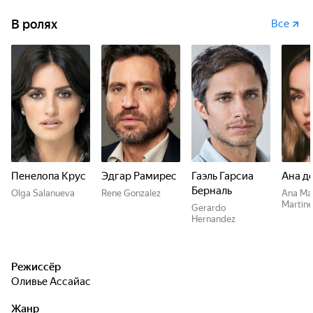
В ролях
Все
Пенелопа Крус
Эдгар Рамирес
Гаэль Гарсиа
Ана д
Берналь
Olga Salanueva
Rene Gonzalez
Ana Ma
Martine
Gerardo
Hernandez
Режиссёр
Оливье Ассайас
Жанр