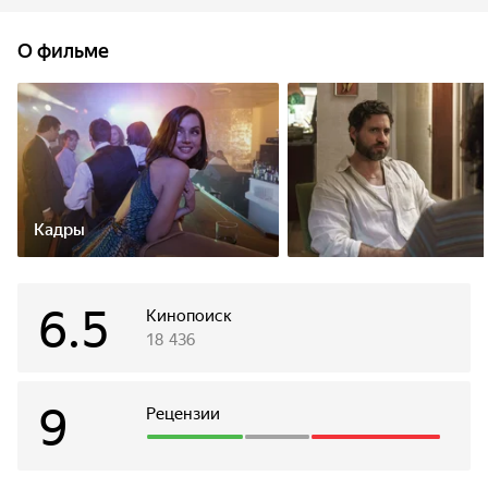
оказываются втянуты в подпольную торговлю кокаином,
что грозит мировым скандалом.
О фильме
Кадры
6.5
Кинопоиск
18 436
9
Рецензии