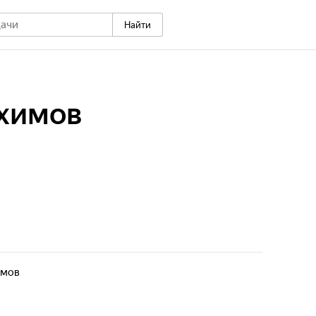
Найти
химов
имов