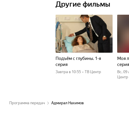
Другие фильмы
Подъём с глубины. 1-я
Моя л
серия
сери
Завтра
в 10:55
•
ТВ Центр
вс, 09
Центр
Программа передач
Адмирал Нахимов