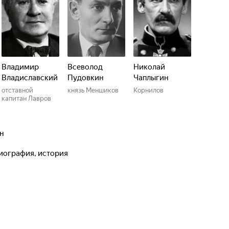
Владимир
Всеволод
Николай
Владиславский
Пудовкин
Чаплыгин
отставной
князь Меншиков
Корнилов
капитан Лавров
ин
биография, история