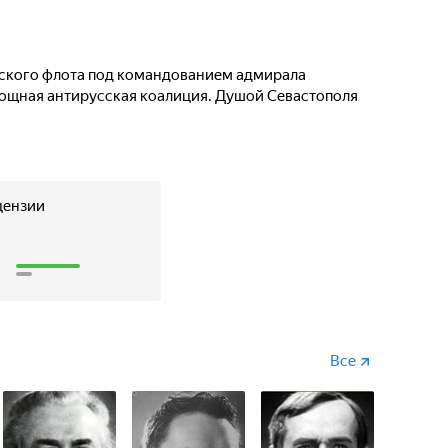
усского флота под командованием адмирала
ощная антирусская коалиция. Душой Севастополя
цензии
5
Все