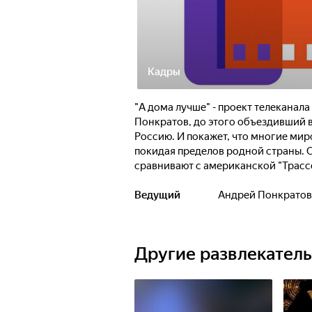
Кадры
"А дома лучше" - проект телеканал
Понкратов, до этого объездивший в
Россию. И покажет, что многие ми
покидая пределов родной страны. О
сравнивают с американской "Трассо
бирюзу, сходной с рекой Янцзы в Ки
точь-в-точь, как знаменитый "Дрве
Ведущий
Андрей Понкратов
загадочным озером - таким же глаз
путешествия доберётся до цветных
Аргентине"...
Другие развлекател