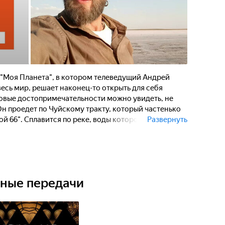
а "Моя Планета", в котором телеведущий Андрей
есь мир, решает наконец-то открыть для себя
ровые достопримечательности можно увидеть, не
н проедет по Чуйскому тракту, который частенько
й 66". Сплавится по реке, воды которой окрашены в
Развернуть
тае. Побывает в селе, которое снималось в кино
нград Кустурицы" в Сербии. Померяется взглядом с
астым, как озеро Главашево в Хорватии. И в финале
 гор, напоминающих "Холм семи цветов в
ьные передачи