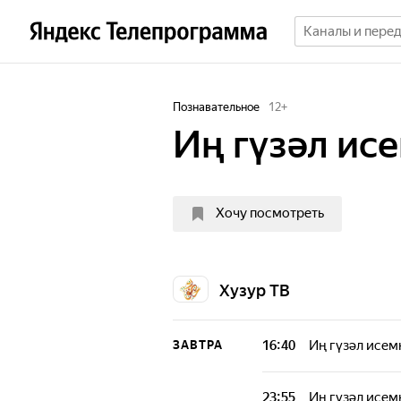
Познавательное
12
+
Иң гүзәл ис
Хочу посмотреть
Хузур ТВ
16:40
Иң гүзәл исем
ЗАВТРА
23:55
Иң гүзәл исем