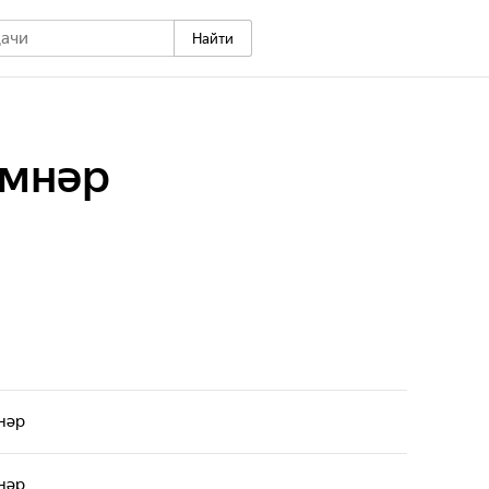
Найти
емнәр
нәр
нәр