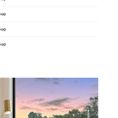
нәр
нәр
нәр