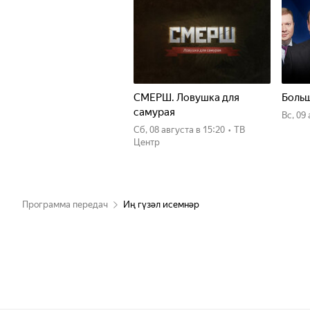
СМЕРШ. Ловушка для
Больш
самурая
вс, 09
сб, 08 августа
в 15:20
•
ТВ
Центр
Программа передач
Иң гүзәл исемнәр