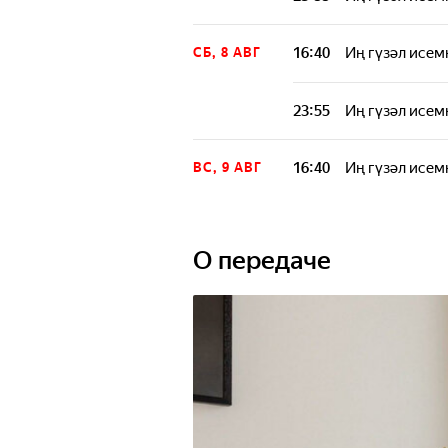
16:40
Иң гүзәл исем
СБ, 8 АВГ
23:55
Иң гүзәл исем
16:40
Иң гүзәл исем
ВС, 9 АВГ
О передаче