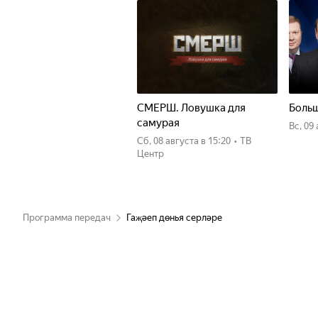
СМЕРШ. Ловушка для
Больш
самурая
вс, 09
сб, 08 августа
в 15:20
•
ТВ
Центр
Программа передач
Гаҗәеп дөнья серләре