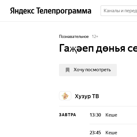
Познавательное
12
+
Гаҗәеп дөнья с
Хочу посмотреть
Хузур ТВ
13:30
Кеше
ЗАВТРА
23:45
Кеше