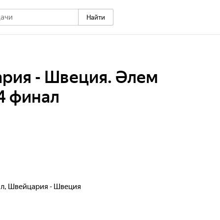
Найти
рия - Швеция. Әлем
4 финал
ал, Швейцария - Швеция