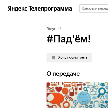
Досуг
16
+
#Пад'ëм!
Хочу посмотреть
О передаче