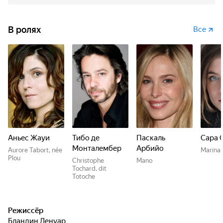
В ролях
Все
Аньес Жауи
Тибо де
Паскаль
Сара 
Монталембер
Арбийо
Aurore Tabort, née
Marina 
Plou
Christophe
Mano
Tochard, dit
Totoche
Режиссёр
Бландин Ленуар