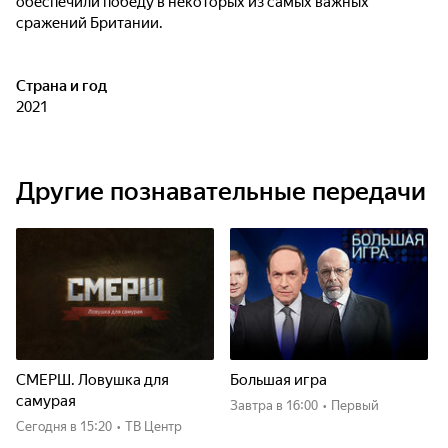
обеспечили победу в некоторых из самых важных
сражений Британии.
Страна и год
2021
Другие познавательные передачи
СМЕРШ. Ловушка для
Большая игра
самурая
Завтра
в 16:00
•
Первый
Сегодня
в 15:20
•
ТВ Центр