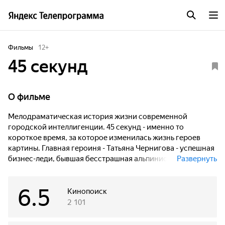
Фильмы
12
+
45 секунд
О фильме
Мелодраматическая история жизни современной
городской интеллигенции. 45 секунд - именно то
короткое время, за которое изменилась жизнь героев
картины. Главная героиня - Татьяна Чернигова - успешная
бизнес-леди, бывшая бесстрашная альпинистка, тяжело
Развернуть
переживает семейную драму: неудачные попытки родить
ребенка.
6.5
Кинопоиск
Беда не приходит одна, и на фоне психологических
2 101
переживаний героини разыгрывается криминально-
детективная трагедия, виновницей которой, по мнению