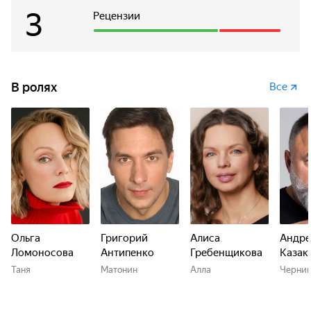
свидетелей и участников, становится она...
3
Рецензии
В ролях
Все
Ольга
Григорий
Алиса
Андре
Ломоносова
Антипенко
Гребенщикова
Казак
Таня
Матонин
Алла
Черниг