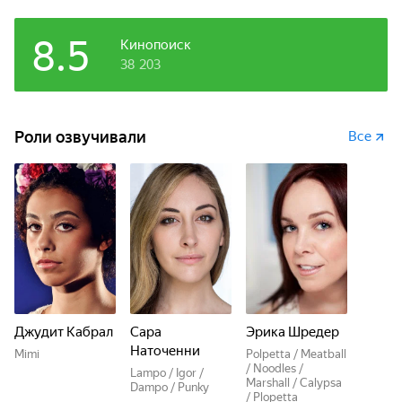
8.5
Кинопоиск
38 203
Роли озвучивали
Все
Джудит Кабрал
Сара
Эрика Шредер
Наточенни
Mimi
Polpetta / Meatball
/ Noodles /
Lampo / Igor /
Marshall / Calypsa
Dampo / Punky
/ Plopetta