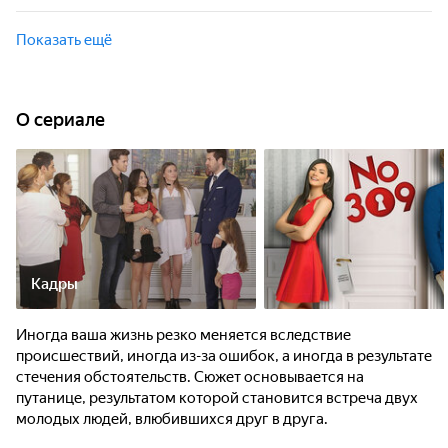
съёмочную площадку и устраивают митинг в поддержку
Онур и Лале по настоянию психолога всё-таки
Нергис.
отправляются в Аву. Там им достаётся тот же номер, где
Показать ещё
они жили когда-то. Но как только между супругами начали
возрождаться романтические чувства, в Аву нагрянули
Фелиз и Эрол.
O сериале
Кадры
Иногда ваша жизнь резко меняется вследствие
происшествий, иногда из-за ошибок, а иногда в результате
стечения обстоятельств. Сюжет основывается на
путанице, результатом которой становится встреча двух
молодых людей, влюбившихся друг в друга.