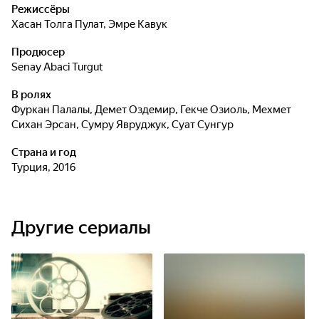
Режиссёры
Хасан Толга Пулат
,
Эмре Кавук
Продюсер
Senay Abaci Turgut
В ролях
Фуркан Палалы
,
Демет Оздемир
,
Гекче Озиоль
,
Мехмет
Сихан Эрсан
,
Сумру Явруджук
,
Суат Сунгур
Страна и год
Турция, 2016
Другие сериалы