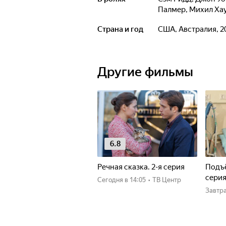
Палмер
,
Михил Ха
Страна и год
США, Австралия, 2
Другие фильмы
6.8
Речная сказка. 2-я серия
Подъё
сери
Сегодня
в 14:05
•
ТВ Центр
Завтр