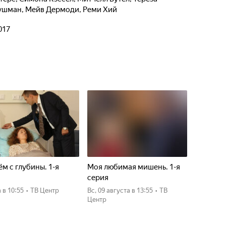
ушман
,
Мейв Дермоди
,
Реми Хий
017
м с глубины. 1-я
Моя любимая мишень. 1-я
я
серия
а
в 10:55
•
ТВ Центр
вс, 09 августа
в 13:55
•
ТВ
Центр