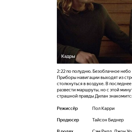
Кадры
2:22 по полудню. Безоблачное небо
Приборы навигации выходят из стр
столкнуться в воздухе. В последне
развести маршруты, но с этой мину
страшной правды Дилан знакомится
которой он открывает зловещую тай
Режиссёр
Пол Карри
Продюсер
Тайсон Биднер
В ролях
Сэм Ридд
,
Джон Уо