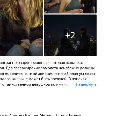
+
2
 внезапно озаряет мощная световая вспышка.
оя. Два пассажирских самолета неизбежно должны
е мгновение опытный авиадиспетчер Дилан успевает
ты его жизнь не может быть прежней. В поисках
 с таинственной девушкой по имени Сара, вместе с
Развернуть
ну пересечения судеб...
терс
,
Симона Кэссел
,
Митчелл Бутел
,
Тереза