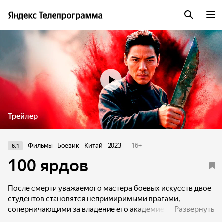
Трейлер
Фильмы
Боевик
Китай
2023
16
+
6.1
100 ярдов
После смерти уважаемого мастера боевых искусств двое
студентов становятся непримиримыми врагами,
соперничающими за владение его академией. Конфликт
Развернуть
разгорается, вовлекая все больше участников и ломая