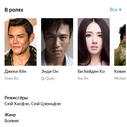
В ролях
Все
Джеки Хён
Энди Он
Би Хейден Ко
Кевин
Shen An
Qi Quan
Xia An
Michael
Режиссёры
Сюй Хаофэн
,
Сюй Цзюньфэн
Жанр
боевик