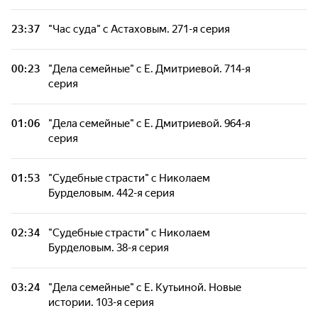
23:37
"Час суда" с Астаховым. 271-я серия
00:23
"Дела семейные" с Е. Дмитриевой. 714-я
серия
01:06
"Дела семейные" с Е. Дмитриевой. 964-я
серия
01:53
"Судебные страсти" с Николаем
Бурделовым. 442-я серия
02:34
"Судебные страсти" с Николаем
Бурделовым. 38-я серия
03:24
"Дела семейные" с Е. Кутьиной. Новые
истории. 103-я серия