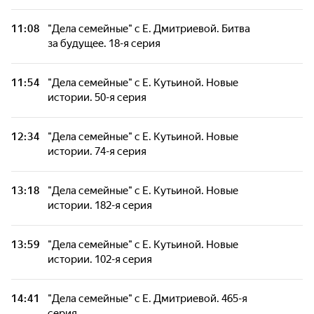
11:08
"Дела семейные" с Е. Дмитриевой. Битва
за будущее. 18-я серия
11:54
"Дела семейные" с Е. Кутьиной. Новые
истории. 50-я серия
12:34
"Дела семейные" с Е. Кутьиной. Новые
истории. 74-я серия
13:18
"Дела семейные" с Е. Кутьиной. Новые
истории. 182-я серия
13:59
"Дела семейные" с Е. Кутьиной. Новые
истории. 102-я серия
14:41
"Дела семейные" с Е. Дмитриевой. 465-я
серия