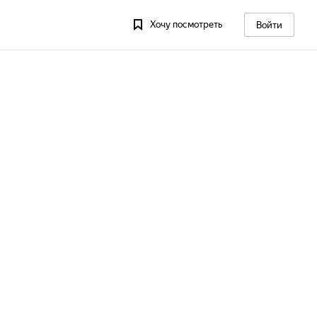
Хочу посмотреть
Войти
13
Пт, 14
Сб, 15
Вс, 16