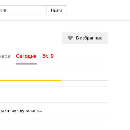
Найти
В избранные
чера
Сегодня
Вс, 9
Пн, 10
Вт, 11
Ср, 12
Чт, 
ока так случилось...