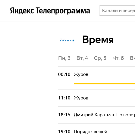
Время
Пт, 31
Сб, 1
Вс, 2
Пн, 3
Вт, 4
Ср, 5
Чт, 6
В
00:10
Журов
11:10
Журов
18:15
Дмитрий Харатьян. По воле р
19:10
Порядок вещей