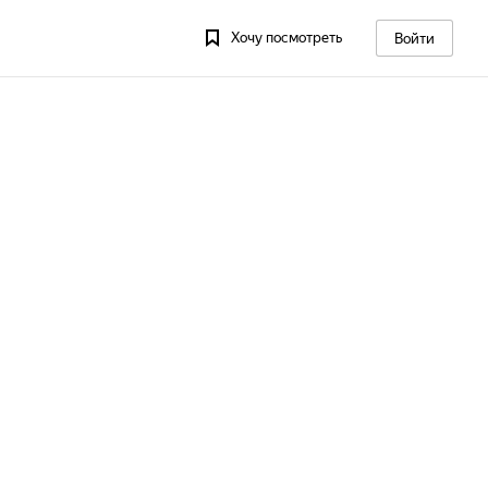
Хочу посмотреть
Войти
 13
Пт, 14
Сб, 15
Вс, 16