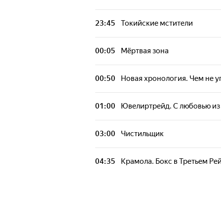
Мёртвая зона
23:45
Токийские мстители
Ювелиртрейд. С любовью и
00:05
Мёртвая зона
Чистильщик
00:50
Новая хронология. Чем не у
Крамола. Бокс в Третьем Ре
01:00
Ювелиртрейд. С любовью и
Ювелиртрейд. С любовью и
03:00
Чистильщик
Покерфейс
04:35
Крамола. Бокс в Третьем Ре
Красная комната. Бельгия. 
Кик Брейнс. Что не так с си