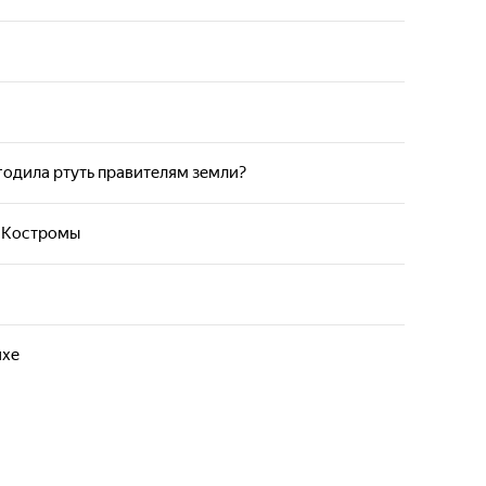
з Костромы
годила ртуть правителям земли?
йхе
з Костромы
з Костромы
йхе
Что это вообще такое
гналами из космоса?