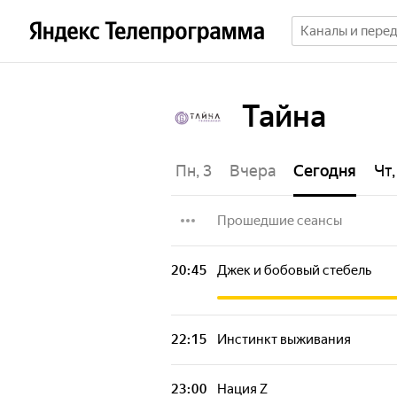
Тайна
Пт, 31
Сб, 1
Вс, 2
Пн, 3
Вчера
Сегодня
Чт,
Прошедшие сеансы
Ювелиртрейд. С любовью и
20:45
Джек и бобовый стебель
Нация Z
22:15
Инстинкт выживания
Токийские мстители
23:00
Нация Z