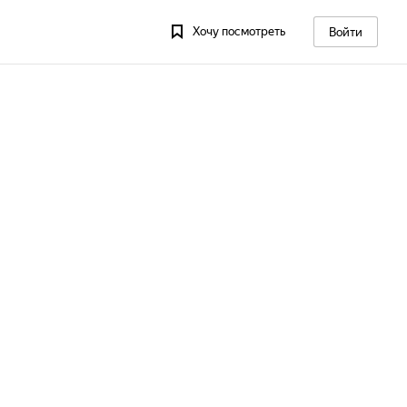
Хочу посмотреть
Войти
 13
Пт, 14
Сб, 15
Вс, 16