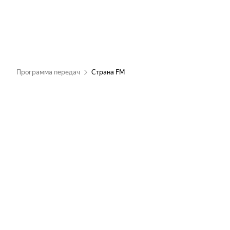
Музыка нон-стоп
Музыка нон-стоп
Музыка нон-стоп
Программа передач
Страна FM
Музыка нон-стоп
Музыка нон-стоп
Музыка нон-стоп
Концерт
Музыка нон-стоп