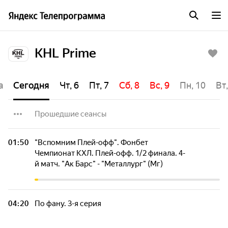
KHL Prime
а
Сегодня
Чт, 6
Пт, 7
Сб, 8
Вс, 9
Пн, 10
Вт,
Прошедшие сеансы
Хоккейный борт. 11-я серия
01:50
"Вспомним Плей-офф". Фонбет
Чемпионат КХЛ. Плей-офф. 1/2 финала. 4-
й матч. "Ак Барс" - "Металлург" (Мг)
"Лучшие клубы". Фонбет Чемпионат КХЛ.
"Динамо" (Москва) - "Спартак"
04:20
По фану. 3-я серия
Специальный репортаж. "Гала-матч Богдана
Киселевича"