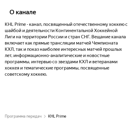
О канале
"Яркие матчи". Фонбет Чемпионат КХЛ.
"Динамо" (Москва) - ЦСКА
KHL Prime - канал, посвященный отечественному хоккею с
шайбой и деятельности Континентальной Хоккейной
Топ-20 надежд. 1-я серия
Лиги на территории России и стран СНГ. Вещание канала
включает как прямые трансляции матчей Чемпионата
КХЛ, так и показ наиболее интересных матчей прошлых
"Лучшие клубы". Фонбет Чемпионат КХЛ.
лет, информационно-аналитические и новостные
"Автомобилист" - "Трактор"
программы, интервью со звездами КХЛ и ветеранами
хоккея и тематические программы, посвященные
советскому хоккею.
Трансферы. 2-я серия
МХЛ удивляет. 10-я серия
"Вспомним Плей-офф". Фонбет Чемпионат
КХЛ. Плей-офф. 1/2 финала. 4-й матч. "Ак
Программа передач
KHL Prime
Барс" - "Металлург" (Мг)