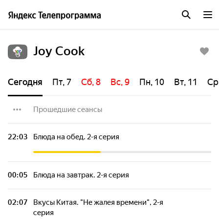
Joy Cook
Сегодня
Пт, 7
Сб, 8
Вс, 9
Пн, 10
Вт, 11
Ср
Прошедшие сеансы
Рецепты к чаю. 2-я серия
22:03
Блюда на обед. 2-я серия
Блюда на ужин. 1-я серия
00:05
Блюда на завтрак. 2-я серия
Бутерброд за минуту. 3-я серия
02:07
Вкусы Китая. "Не жалея времени", 2-я
серия
Блюда на обед. 1-я серия