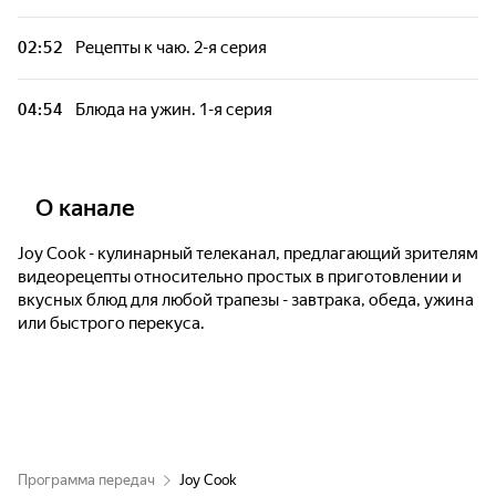
02:52
Рецепты к чаю. 2-я серия
Блюда для перекуса. 2-я серия
04:54
Блюда на ужин. 1-я серия
Блюда на обед. 2-я серия
Бутерброд за минуту. 2-я серия
О канале
Блюда для перекуса. 1-я серия
Joy Cook - кулинарный телеканал, предлагающий зрителям
видеорецепты относительно простых в приготовлении и
вкусных блюд для любой трапезы - завтрака, обеда, ужина
Блюда на ужин. 2-я серия
или быстрого перекуса.
Рецепты к чаю. 1-я серия
Программа передач
Joy Cook