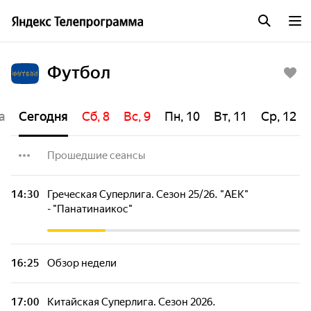
Футбол
а
Сегодня
Сб, 8
Вс, 9
Пн, 10
Вт, 11
Ср, 12
Прошедшие сеансы
Китайская Суперлига. Сезон 2026. "Ляонин
14:30
Греческая Суперлига. Сезон 25/26. "АЕК"
Тиерен" - "Шанхай Шеньхуа"
- "Панатинаикос"
Шотландский Премьершип. Сезон 2026-2027.
"Селтик" - "Данди"
16:25
Обзор недели
Футбол как есть
17:00
Китайская Суперлига. Сезон 2026.