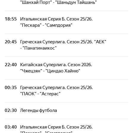
"Шанхай Порт" - "Шаньдун Тайшань"
Китайская Суперлига. Сезон 2026. "Шанхай
Порт" - "Шаньдун Тайшань"
18:55
Итальянская Серия Б. Сезон 25/26.
"Пескара" - "Сампдория"
Футбол. Легенды во времени
20:45
Греческая Суперлига. Сезон 25/26. "АЕК"
- "Панатинаикос"
Итальянская Серия Б. Сезон 25/26. "Пескара"
- "Сампдория"
22:40
Китайская Суперлига. Сезон 2026.
"Чжецзян" - "Циндао Хайню"
Величайшие футболисты. Райан Гиггз
00:35
Греческая Суперлига. Сезон 25/26.
"ПАОК" - "Астерас"
02:30
Легенды футбола
03:40
Итальянская Серия Б. Сезон 25/26.