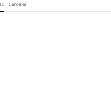
ас
Сегодня
Пн, 10
Вт, 11
Ср, 12
Чт, 13
Пт, 1