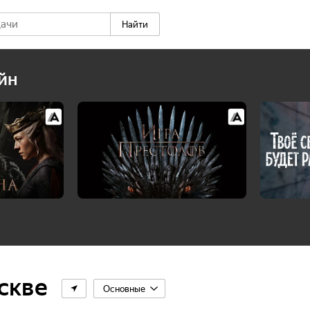
Найти
йн
скве
Основные