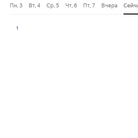
 2
Пн, 3
Вт, 4
Ср, 5
Чт, 6
Пт, 7
Вчера
Сейч
1