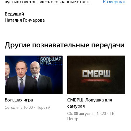
пустых советов, здесь осознанные ответы.
Развернуть
Присоединяйтесь к "ЗОЖному тренду" и забирайте
знания, которые меняют жизнь.
Ведущий
Наталия Гончарова
Другие познавательные передачи
Большая игра
СМЕРШ. Ловушка для
самурая
Сегодня
в 16:00
•
Первый
сб, 08 августа
в 15:20
•
ТВ
Центр