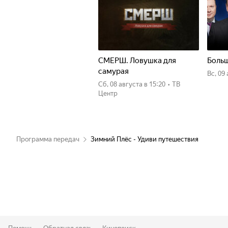
СМЕРШ. Ловушка для
Больш
самурая
вс, 09
сб, 08 августа
в 15:20
•
ТВ
Центр
Программа передач
Зимний Плёс - Удиви путешествия