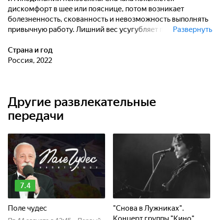
дискомфорт в шее или пояснице, потом возникает
болезненность, скованность и невозможность выполнять
привычную работу. Лишний вес усугубляет проблему,
Развернуть
предшествующие травмы - тем более. Курс йоги
"Здоровая спина" для тех, кто хочет поддержать здоровье
Страна и год
и вести активный образ жизни без болей и напряжения.
Россия, 2022
Другие развлекательные
передачи
7.4
Поле чудес
"Снова в Лужниках".
Концерт группы "Кино"