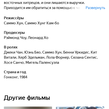
восточных хитрецов, и они лишаются выручки.
Приходится им обратиться за помощью к частному
Развернуть
детективу…
Режиссёры
Саммо Хун
,
Саммо Хунг Кам-бо
Продюсеры
Рэймонд Чоу
,
Леонард Хо
В ролях
Джеки Чан
,
Юэнь Бяо
,
Саммо Хун
,
Бенни Уркидес
,
Кит
Витали
,
Херб Эдельман
,
Лола Форнер
,
Сюзана Сентис
,
Хосе Санчо
,
Мигель Паленсуэла
Страна и год
Гонконг, 1984
Другие фильмы