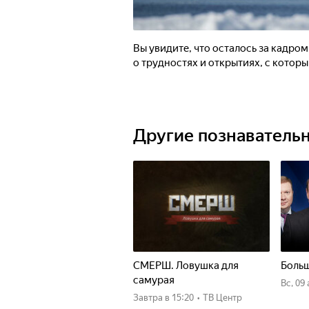
Вы увидите, что осталось за кадро
о трудностях и открытиях, с котор
Другие познаватель
СМЕРШ. Ловушка для
Больш
самурая
вс, 09
Завтра
в 15:20
•
ТВ Центр