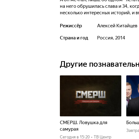
на него обрушилась слава и 34, ког
несколько интересных историй, и в
попробовали поразмышлять о том, 
самой минуты, которой он посвятил
Режиссёр
Алексей Китайцев
Страна и год
Россия, 2014
Другие познаватель
СМЕРШ. Ловушка для
Больш
самурая
Завтр
Сегодня
в 15:20
•
ТВ Центр