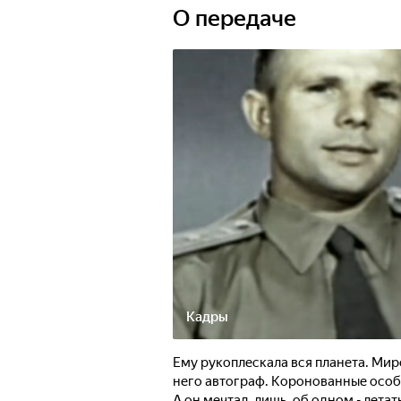
О передаче
Кадры
Ему рукоплескала вся планета. Мир
него автограф. Коронованные особ
А он мечтал, лишь, об одном - лета