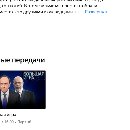
да он погиб. В этом фильме мы просто отобрали
месте с его друзьями и очевидцами этих событий,
Развернуть
чем жил первый космонавт планеты ПОСЛЕ той
 всю свою жизнь.
ные передачи
ая игра
а
в 16:00
•
Первый