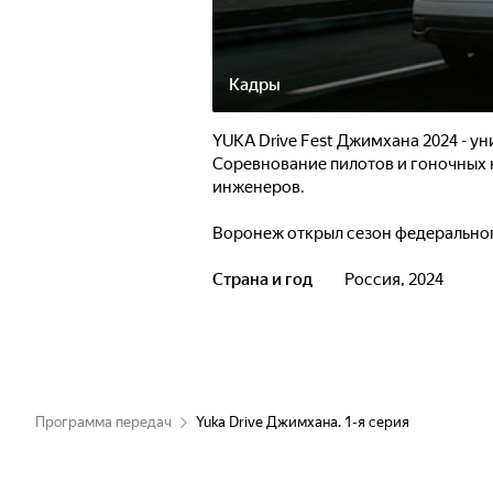
Кадры
YUKA Drive Fest Джимхана 2024 - 
Соревнование пилотов и гоночных
инженеров.
Воронеж открыл сезон федерально
DRIVE FEST Джимхана. Из 43 участ
мастерство, успешно прошли квалиф
Страна и год
Россия, 2024
финальных заездах джимханы накал 
на пределе возможностей. Сергей 
серебро, а Денис Медведев из Ворон
продемонстрировав выдающееся мас
Липецка усилил впечатления от зае
"шестеркой".
Программа передач
Yuka Drive Джимхана. 1-я серия