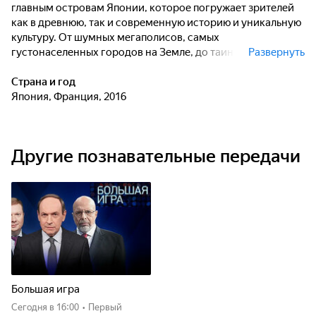
главным островам Японии, которое погружает зрителей
как в древнюю, так и современную историю и уникальную
культуру. От шумных мегаполисов, самых
густонаселенных городов на Земле, до таинственных
Развернуть
святынь на краю света; от священных садов и потерянных
во времени храмов до городов, стертых с лица Земли
Страна и год
катастрофами - это невероятное путешествие по стране
Япония, Франция, 2016
восходящего солнца не оставит вас равнодушными.
Другие познавательные передачи
Большая игра
Сегодня
в 16:00
•
Первый