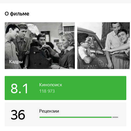
точно, где находится нужный переулок, и Коля предлагает
его проводить.
О фильме
Кадры
8.1
Кинопоиск
118 973
36
Рецензии