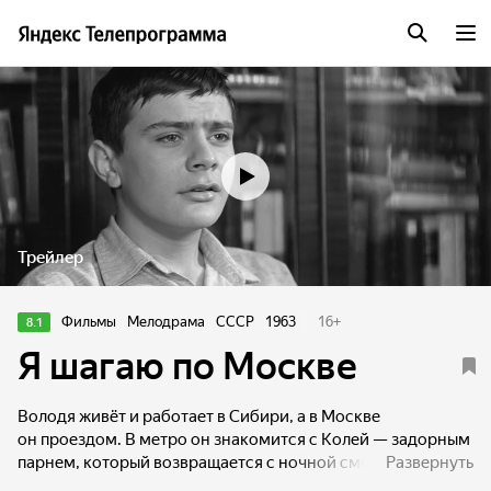
Трейлер
Фильмы
Мелодрама
СССР
1963
16
+
8.1
Я шагаю по Москве
Володя живёт и работает в Сибири, а в Москве
он проездом. В метро он знакомится с Колей — задорным
парнем, который возвращается с ночной смены. Володя
Развернуть
собирается остановиться у своих друзей, но не знает