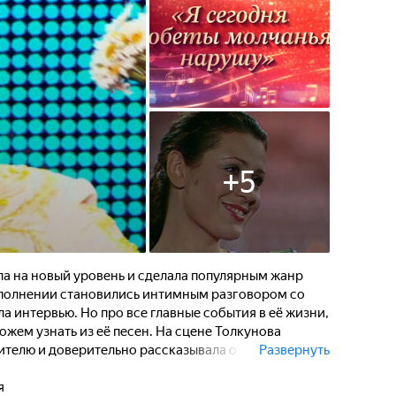
+
5
а на новый уровень и сделала популярным жанр
сполнении становились интимным разговором со
а интервью. Но про все главные события в её жизни,
ожем узнать из её песен. На сцене Толкунова
телю и доверительно рассказывала о себе. Этот
Развернуть
 через песни, которые она исполняла.
я