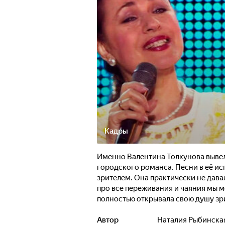
Кадры
Именно Валентина Толкунова вывел
городского романса. Песни в её и
зрителем. Она практически не давал
про все переживания и чаяния мы м
полностью открывала свою душу зри
фильм - это рассказ о жизни певицы
Автор
Наталия Рыбинска